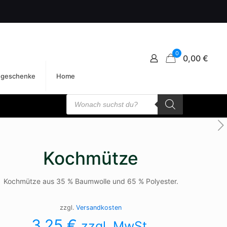
0
0,00 €
egeschenke
Home
Products
search
Kochmütze
Kochmütze aus 35 % Baumwolle und 65 % Polyester.
zzgl.
Versandkosten
3,25
€
zzgl. MwSt.