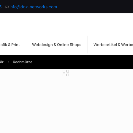
5
info@dnz-networks.com
afik & Print
Webdesign & Online Shops
Werbeartikel & Werb
ör
Kochmütze