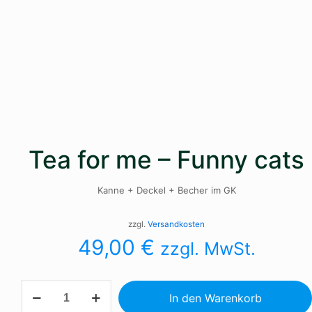
Tea for me – Funny cats
Kanne + Deckel + Becher im GK
zzgl.
Versandkosten
49,00
€
zzgl. MwSt.
Tea
In den Warenkorb
for