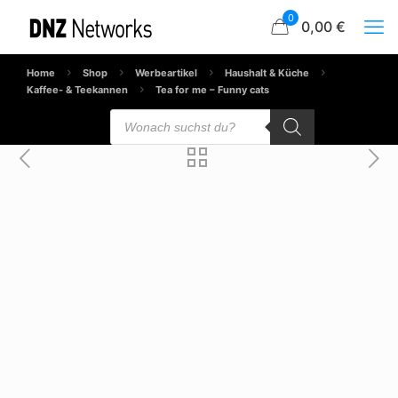
0
0,00 €
Home
Shop
Werbeartikel
Haushalt & Küche
Kaffee- & Teekannen
Tea for me – Funny cats
Products
search