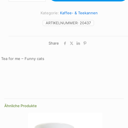
me
-
Funny
Kategorie:
Kaffee- & Teekannen
cats
Menge
ARTIKELNUMMER:
20437
Share
Tea for me – Funny cats
Ähnliche Produkte