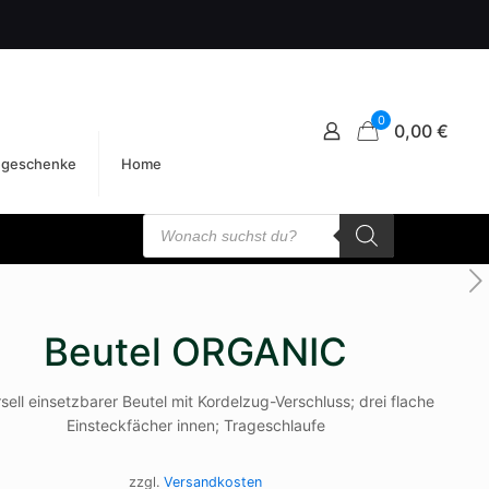
0
0,00 €
egeschenke
Home
Products
search
Beutel ORGANIC
sell einsetzbarer Beutel mit Kordelzug-Verschluss; drei flache
Einsteckfächer innen; Trageschlaufe
zzgl.
Versandkosten