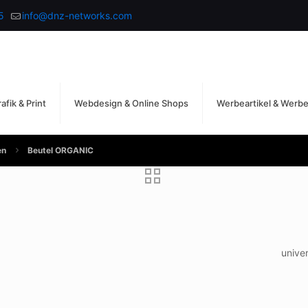
5
info@dnz-networks.com
afik & Print
Webdesign & Online Shops
Werbeartikel & Werb
en
Beutel ORGANIC
univer