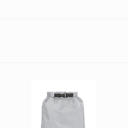
natur
natur