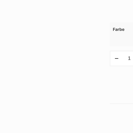
Farbe
Beutel
ORGANIC
Menge