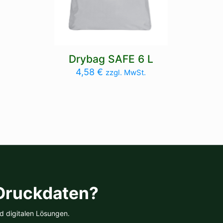
Drybag SAFE 6 L
4,58
€
zzgl. MwSt.
 Druckdaten?
d digitalen Lösungen.