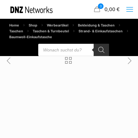
0
0,00 €
Home
Shop
Werbeartikel
Bekleidung & Taschen
Taschen
Taschen & Turnbeutel
Strand- & Einkaufstaschen
Baumwoll-Einkaufstasche
Products
search