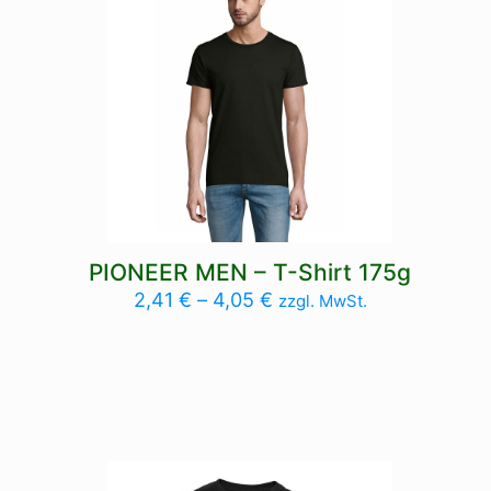
3XL, 4XL, 5XL, L, M, S, XL, XXL
PIONEER MEN – T-Shirt 175g
2,41
€
–
4,05
€
zzgl. MwSt.