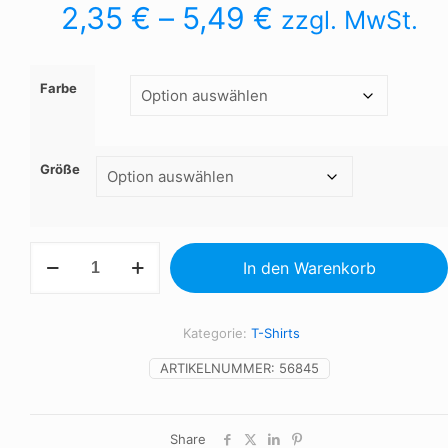
2,35
€
–
5,49
€
zzgl. MwSt.
Farbe
Größe
MONARCH
In den Warenkorb
-
HERREN
T-
Shirt
Kategorie:
T-Shirts
150g
Menge
ARTIKELNUMMER:
56845
Share