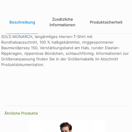
Zusätzliche
Beschreibung
Produktsicherheit
Informationen
SOL’S MONARCH, langärmliges Herren-T-Shirt mit
Rundhalsausschnitt, 100 % halbgekämmter, ringgesponnener
Baumwolljersey 150, Verstärkungsband am Hals, runder Elastan-
Rippkragen, rippenlose Bündchen, schlauchförmig. Informationen zur
Größenanpassung finden Sie in der Größentabelle im Abschnitt
Produktdokumentation.
Größe
XXL
Farbe
Aqua, blue, dark grey, deep black, grau meliert, grey melange,
kelly green, Kellygruen, khaki, navy, Ochsenblut, orange, red,
Ähnliche Produkte
royalblau, Ultramarin, ultramarine, weiß, white
Größe