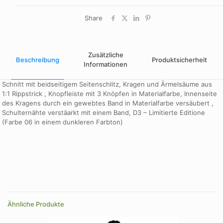
Share
Zusätzliche
Beschreibung
Produktsicherheit
Informationen
Schnitt mit beidseitigem Seitenschlitz, Kragen und Ärmelsäume aus
1:1 Rippstrick , Knopfleiste mit 3 Knöpfen in Materialfarbe, Innenseite
des Kragens durch ein gewebtes Band in Materialfarbe versäubert ,
Schulternähte verstäarkt mit einem Band, D3 – Limitierte Editione
(Farbe 06 in einem dunkleren Farbton)
Farbe
Dark green, dunkelgrau melliert, flaschengrün, gelb, grasgrün,
himmelblau, königsblau, mandarine orange, marineblau, rot,
schwarz, türkisblau, weiß
Größe
Ähnliche Produkte
2XL, 3XL, L, M, S, XL