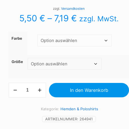
zzgl.
Versandkosten
5,50
€
–
7,19
€
zzgl. MwSt.
Farbe
Größe
Polohemd
In den Warenkorb
Herren
Menge
Kategorie:
Hemden & Poloshirts
ARTIKELNUMMER:
264941