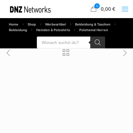
0
0,00 €
Home
Shop
Werbeartikel
Bekleidung & Taschen
Bekleidung
Hemden & Poloshirts
Polohemd Herren
Products
search