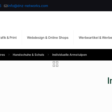
5
info@dnz-networks.com
afik & Print
Webdesign & Online Shops
Werbeartikel & Werb
res
Handschuhe & Schals
Individuelle Armstulpen
I