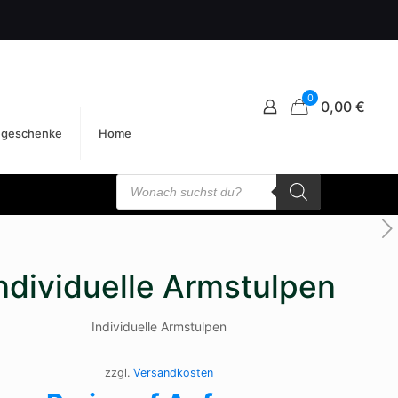
0
0,00 €
egeschenke
Home
Products
search
ndividuelle Armstulpen
Individuelle Armstulpen
zzgl.
Versandkosten