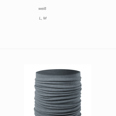
weiß
L, M