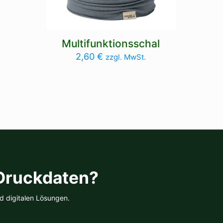
Multifunktionsschal
2,60
€
zzgl. MwSt.
 Druckdaten?
d digitalen Lösungen.