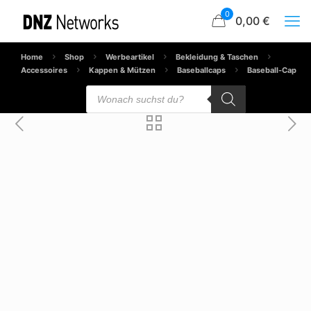
0
0,00 €
Home
Shop
Werbeartikel
Bekleidung & Taschen
Accessoires
Kappen & Mützen
Baseballcaps
Baseball-Cap
Products
search