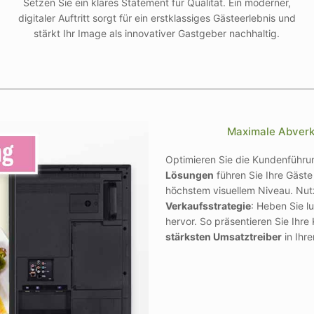
Setzen Sie ein klares Statement für Qualität. Ein moderner,
digitaler Auftritt sorgt für ein erstklassiges Gästeerlebnis und
stärkt Ihr Image als innovativer Gastgeber nachhaltig.
Maximale Abverk
Optimieren Sie die Kundenführun
Lösungen
führen Sie Ihre Gäste
höchstem visuellem Niveau. Nutze
Verkaufsstrategie
: Heben Sie l
hervor. So präsentieren Sie Ihr
stärksten Umsatztreiber
in Ihr