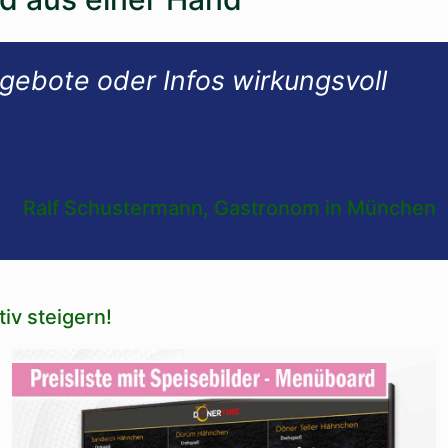
ngebote oder Infos wirkungsvoll
Ralf Schustermann, Gastronom in München
iv steigern!