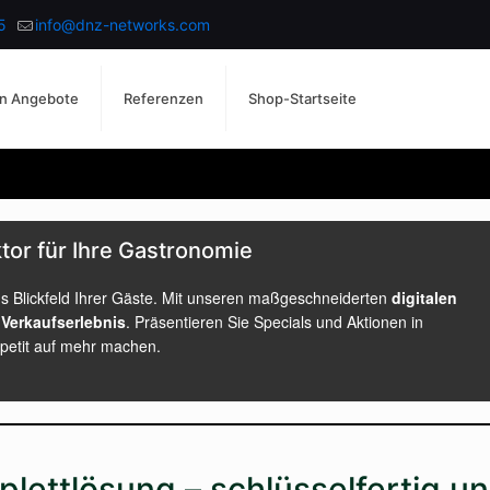
5
info@dnz-networks.com
n Angebote
Referenzen
Shop-Startseite
ktor für Ihre Gastronomie
 ins Blickfeld Ihrer Gäste. Mit unseren maßgeschneiderten
digitalen
Verkaufserlebnis
. Präsentieren Sie Specials und Aktionen in
Appetit auf mehr machen.
mplettlösung – schlüsselfertig u