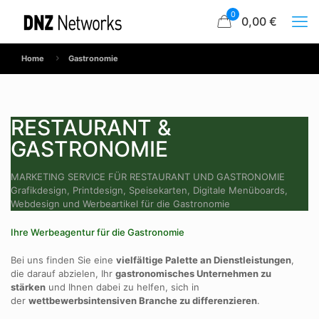
0
0,00 €
Home
Gastronomie
RESTAURANT &
GASTRONOMIE
MARKETING SERVICE FÜR RESTAURANT UND GASTRONOMIE
Grafikdesign, Printdesign, Speisekarten, Digitale Menüboards,
Webdesign und Werbeartikel für die Gastronomie
Ihre Werbeagentur für die Gastronomie
Bei uns finden Sie eine
vielfältige Palette an Dienstleistungen
,
die darauf abzielen, Ihr
gastronomisches Unternehmen zu
stärken
und Ihnen dabei zu helfen, sich in
der
wettbewerbsintensiven Branche zu differenzieren
.