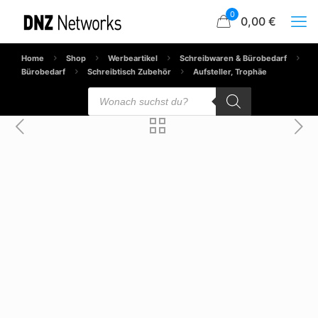
0
0,00 €
Home
Shop
Werbeartikel
Schreibwaren & Bürobedarf
Bürobedarf
Schreibtisch Zubehör
Aufsteller, Trophäe
Products
search