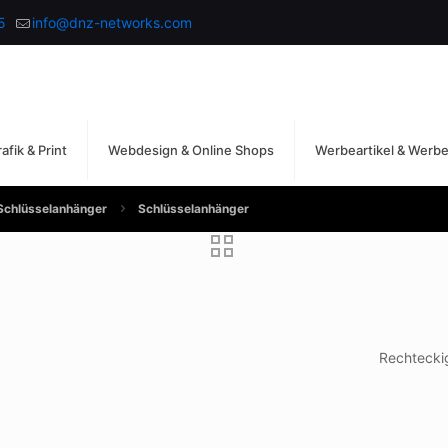
5
info@dnz-networks.com
afik & Print
Webdesign & Online Shops
Werbeartikel & Werb
Schlüsselanhänger
Schlüsselanhänger
Rechtecki