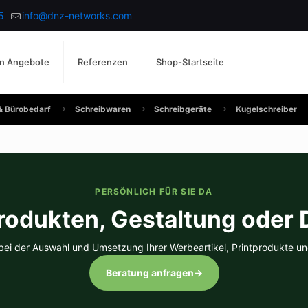
5
info@dnz-networks.com
n Angebote
Referenzen
Shop-Startseite
& Bürobedarf
Schreibwaren
Schreibgeräte
Kugelschreiber
PERSÖNLICH FÜR SIE DA
rodukten, Gestaltung oder
 bei der Auswahl und Umsetzung Ihrer Werbeartikel, Printprodukte un
Beratung anfragen
→