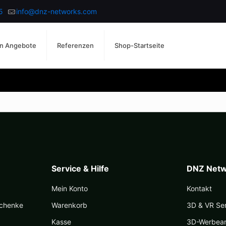
5
info@dnz-networks.com
n Angebote
Referenzen
Shop-Startseite
Service & Hilfe
DNZ Netw
Mein Konto
Kontakt
schenke
Warenkorb
3D & VR Se
Kasse
3D-Werbea