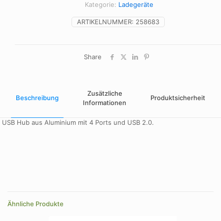
Kategorie:
Ladegeräte
ARTIKELNUMMER:
258683
Share
Zusätzliche
Beschreibung
Produktsicherheit
Informationen
USB Hub aus Aluminium mit 4 Ports und USB 2.0.
Farbe
rot, schwarz, silber
Größe
89×21×37 mm
Ähnliche Produkte