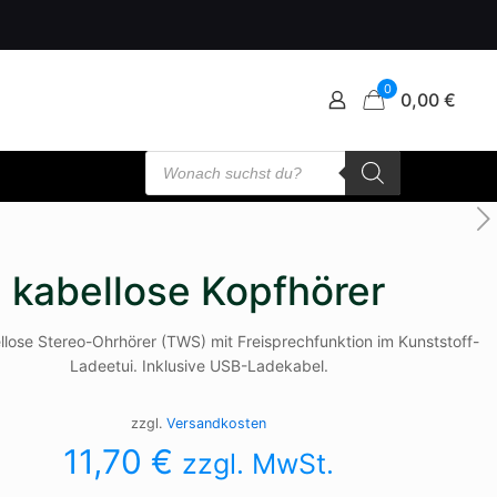
0
0,00 €
Products
search
kabellose Kopfhörer
llose Stereo-Ohrhörer (TWS) mit Freisprechfunktion im Kunststoff-
Ladeetui. Inklusive USB-Ladekabel.
zzgl.
Versandkosten
11,70
€
zzgl. MwSt.