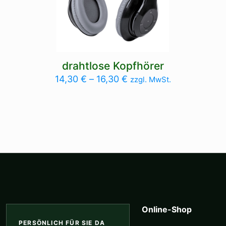
drahtlose Kopfhörer
14,30
€
–
16,30
€
zzgl. MwSt.
Online-Shop
PERSÖNLICH FÜR SIE DA