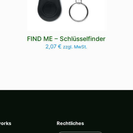
FIND ME – Schlüsselfinder
2,07
€
zzgl. MwSt.
orks
Rechtliches