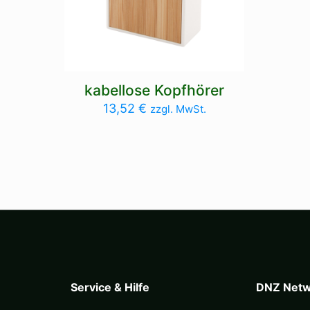
kabellose Kopfhörer
13,52
€
zzgl. MwSt.
Service & Hilfe
DNZ Netw