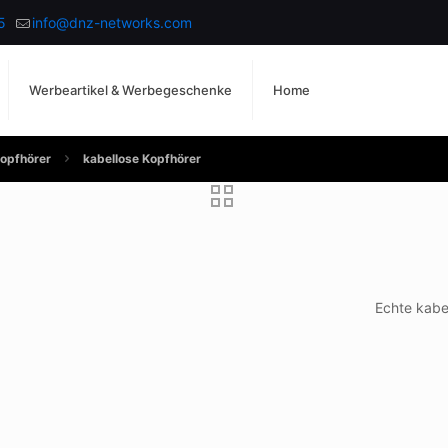
5
info@dnz-networks.com
Werbeartikel & Werbegeschenke
Home
opfhörer
kabellose Kopfhörer
Echte kabe