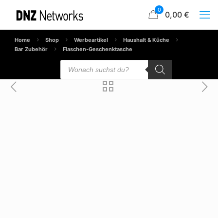
0
0,00 €
Home
Shop
Werbeartikel
Haushalt & Küche
Bar Zubehör
Flaschen-Geschenktasche
Products
search