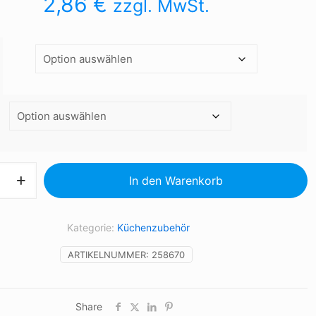
2,86
€
zzgl. MwSt.
chuh
In den Warenkorb
Kategorie:
Küchenzubehör
ARTIKELNUMMER:
258670
Share