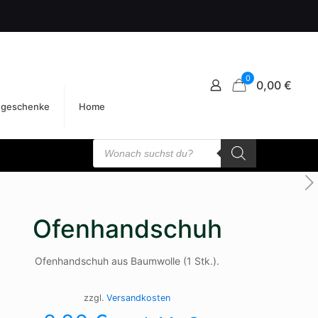
0
0,00 €
egeschenke
Home
Products
search
Ofenhandschuh
Ofenhandschuh aus Baumwolle (1 Stk.).
zzgl.
Versandkosten