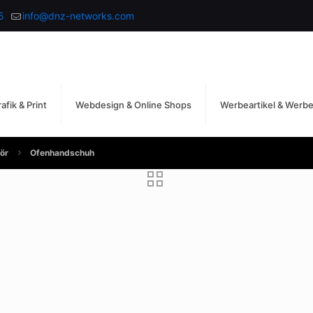
5
info@dnz-networks.com
afik & Print
Webdesign & Online Shops
Werbeartikel & Werb
ör
Ofenhandschuh