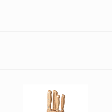
blau, rot, weiß
180×285 mm